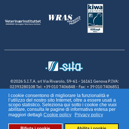
©2026 S.I.T.A. srl Via Rivarolo, 59-61 - 16161 Genova P.IVA:
02393280108 Tel: +39 010 7406848 - Fax: + 39 010 7406851
info@sitauv.com
| capitale sociale € 50.000 | REA: GE/270339
I cookie consentono di migliorare la funzionalità e
Cookie Policy
|
Privacy Policy
| Powered by
Giorgia Calvi
l’utilizzo del nostro sito Internet, oltre a essere usati a
scopo statistico. Seleziona qui sotto i cookie che vuoi
Seguici su
abilitare, consulta le pagine di informativa estesa per
maggiori dettagli
Cookie policy
Privacy policy
Rifiuta i cookie
Abilita i cookie